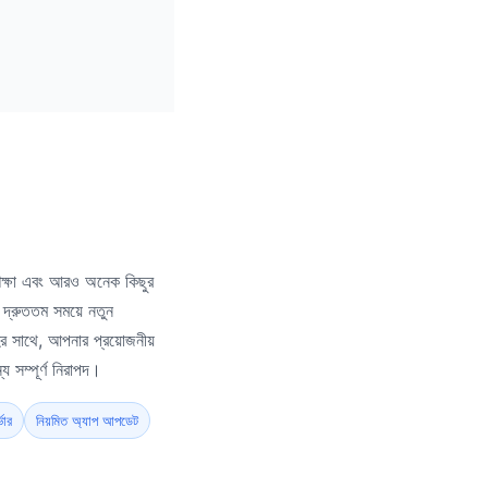
িক্ষা এবং আরও অনেক কিছুর
 দ্রুততম সময়ে নতুন
র সাথে, আপনার প্রয়োজনীয়
 সম্পূর্ণ নিরাপদ।
ভার
নিয়মিত অ্যাপ আপডেট