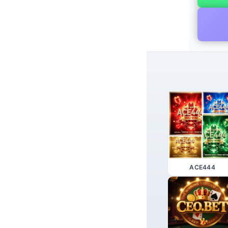
ACE444