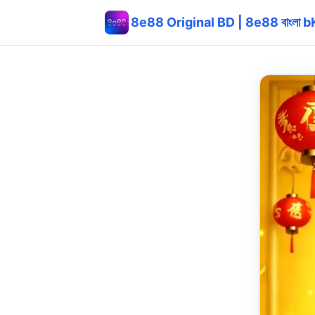
8e88 Original BD | 8e88 বাংলা 