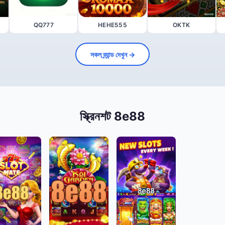
QQ777
HEHE555
OKTK
সকল ব্র্যান্ড দেখুন →
স্ক্রিনশট 8e88