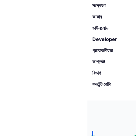
সংস্করণ
আকার
ডাউনলোড
Developer
প্রয়োজনীয়তা
আপডেট
বিভাগ
কনটেন্ট রেটিং