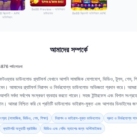
8e88 Preview - অফিসিয়াল
ডাউনলোড
 স্ক্রিনশট - APK
8e88 স্ক্রিনশট অফিসিয়াল APK
অফিসিয়াল
আমাদের সম্পর্কে
876 পর্যালোচনা
টওয়্যার ডাউনলোড প্ল্যাটফর্ম যেখানে আপনি সামাজিক যোগাযোগ, ভিডিও, টুলস, গেম, শ
াবেন। আমাদের প্ল্যাটফর্ম নিরাপদ ও নির্ভরযোগ্য ডাউনলোড অভিজ্ঞতা প্রদান করে। আমরা
পনি সর্বদা সর্বশেষ সংস্করণ ব্যবহার করতে পারেন। সহজ ইন্টারফেস এবং বিশাল সংগ্রহে
পান। আমরা নিশ্চিত করি যে প্রতিটি ডাউনলোড ভাইরাস-মুক্ত এবং আপনার ডিভাইসের জন্য
ংগ্রহ (সামাজিক, ভিডিও, গেম, শিক্ষা)
নিরাপদ ও ভাইরাস-মুক্ত ডাউনলোড
দ্রুত ও নির্ভরযোগ্য সার্
ক্যাটাগরি অনুযায়ী ব্রাউজিং
ভিডিও এবং গেমিং অ্যাপের জন্য অপ্টিমাইজড