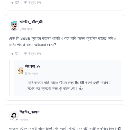
💬 উত্তর দিন
♥ 32
তানভীর_বইপ্রেমী
6 দিন আগে
কেউ কি 8e88 ব্যবহার করেন? শুনেছি ওখানে নাকি অনেক ক্লাসিক বইয়ের অডিও
ভার্সন পাওয়া যায়। অভিজ্ঞতা কেমন?
💬 উত্তর দিন
♥ 31
বইপোকা_৯৯
6 দিন আগে
আমি ব্যবহার করি! অডিও বইয়ের জন্য 8e88 দারুণ একটা অ্যাপ।
বিশেষ করে ভ্রমণের সময় খুব কাজে দেয়। 👍
জিয়াউর_রহমান
গতকাল
আজকে ফুটবল খেলাটা দারুণ ছিল! শেষ মুহূর্তে গোলটা যেন হার্ট অ্যাটাক করিয়ে দিল। ⚽