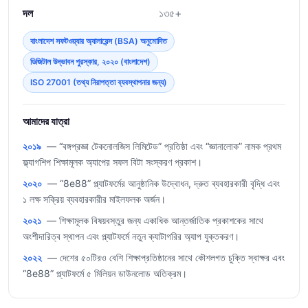
দল
১৩৫+
বাংলাদেশ সফটওয়্যার অ্যালায়েন্স (BSA) অনুমোদিত
ডিজিটাল উদ্ভাবন পুরস্কার, ২০২০ (বাংলাদেশ)
ISO 27001 (তথ্য নিরাপত্তা ব্যবস্থাপনার জন্য)
আমাদের যাত্রা
২০১৯
— “বঙ্গপ্রজ্ঞা টেকনোলজিস লিমিটেড” প্রতিষ্ঠা এবং “জ্ঞানালোক” নামক প্রথম
ফ্ল্যাগশিপ শিক্ষামূলক অ্যাপের সফল বিটা সংস্করণ প্রকাশ।
২০২০
— “8e88” প্ল্যাটফর্মের আনুষ্ঠানিক উদ্বোধন, দ্রুত ব্যবহারকারী বৃদ্ধি এবং
১ লক্ষ সক্রিয় ব্যবহারকারীর মাইলফলক অর্জন।
২০২১
— শিক্ষামূলক বিষয়বস্তুর জন্য একাধিক আন্তর্জাতিক প্রকাশকের সাথে
অংশীদারিত্ব স্থাপন এবং প্ল্যাটফর্মে নতুন ক্যাটাগরির অ্যাপ যুক্তকরণ।
২০২২
— দেশের ৫০টিরও বেশি শিক্ষাপ্রতিষ্ঠানের সাথে কৌশলগত চুক্তি স্বাক্ষর এবং
“8e88” প্ল্যাটফর্মে ৫ মিলিয়ন ডাউনলোড অতিক্রম।