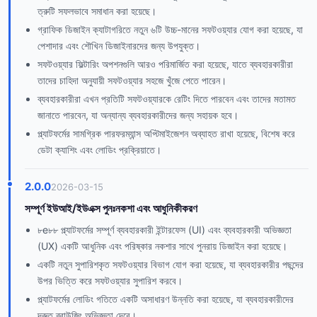
ত্রুটি সফলভাবে সমাধান করা হয়েছে।
গ্রাফিক ডিজাইন ক্যাটাগরিতে নতুন ৬টি উচ্চ-মানের সফটওয়্যার যোগ করা হয়েছে, যা
পেশাদার এবং শৌখিন ডিজাইনারদের জন্য উপযুক্ত।
সফটওয়্যার ফিল্টারিং অপশনগুলি আরও পরিমার্জিত করা হয়েছে, যাতে ব্যবহারকারীরা
তাদের চাহিদা অনুযায়ী সফটওয়্যার সহজে খুঁজে পেতে পারেন।
ব্যবহারকারীরা এখন প্রতিটি সফটওয়্যারকে রেটিং দিতে পারবেন এবং তাদের মতামত
জানাতে পারবেন, যা অন্যান্য ব্যবহারকারীদের জন্য সহায়ক হবে।
প্ল্যাটফর্মের সামগ্রিক পারফরম্যান্স অপ্টিমাইজেশন অব্যাহত রাখা হয়েছে, বিশেষ করে
ডেটা ক্যাশিং এবং লোডিং প্রক্রিয়াতে।
2.0.0
2026-03-15
সম্পূর্ণ ইউআই/ইউএক্স পুনঃনকশা এবং আধুনিকীকরণ
৮e৮৮ প্ল্যাটফর্মের সম্পূর্ণ ব্যবহারকারী ইন্টারফেস (UI) এবং ব্যবহারকারী অভিজ্ঞতা
(UX) একটি আধুনিক এবং পরিষ্কার নকশার সাথে পুনরায় ডিজাইন করা হয়েছে।
একটি নতুন সুপারিশকৃত সফটওয়্যার বিভাগ যোগ করা হয়েছে, যা ব্যবহারকারীর পছন্দের
উপর ভিত্তি করে সফটওয়্যার সুপারিশ করবে।
প্ল্যাটফর্মের লোডিং গতিতে একটি অসাধারণ উন্নতি করা হয়েছে, যা ব্যবহারকারীদের
দ্রুত ব্রাউজিং অভিজ্ঞতা দেবে।