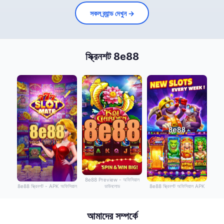
সকল ব্র্যান্ড দেখুন →
স্ক্রিনশট 8e88
8e88 Preview - অফিসিয়াল
ডাউনলোড
8e88 স্ক্রিনশট - APK অফিসিয়াল
8e88 স্ক্রিনশট অফিসিয়াল APK
আমাদের সম্পর্কে