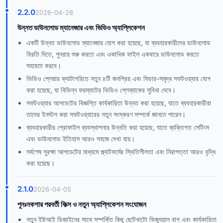
2.2.0
2026-04-28
উন্নত ডাউনলোড ম্যানেজার এবং ভিডিও অ্যাপ্লিকেশন
একটি উন্নত ডাউনলোড ম্যানেজার যোগ করা হয়েছে, যা ব্যবহারকারীদের ডাউনলোড
বিরতি দিতে, পুনরায় শুরু করতে এবং একাধিক ফাইল একবারে ডাউনলোড করতে
সহায়তা করবে।
ভিডিও প্লেয়ার ক্যাটাগরিতে নতুন ৪টি জনপ্রিয় এবং ফিচার-সমৃদ্ধ সফটওয়্যার যোগ
করা হয়েছে, যা বিভিন্ন ফরম্যাটের ভিডিও প্লেব্যাকের সুবিধা দেবে।
সফটওয়্যার আপডেটের বিজ্ঞপ্তি কার্যকারিতা উন্নত করা হয়েছে, যাতে ব্যবহারকারীরা
তাদের ইনস্টল করা সফটওয়্যারের নতুন সংস্করণ সম্পর্কে জানতে পারেন।
ব্যবহারকারীর প্রোফাইল ব্যবস্থাপনার উন্নতি করা হয়েছে, যাতে ব্যক্তিগত সেটিংস
এবং ডাউনলোড ইতিহাস আরও সহজে দেখা যায়।
সর্বশেষ সুরক্ষা আপডেটের মাধ্যমে প্ল্যাটফর্মের স্থিতিশীলতা এবং নিরাপত্তা আরও বৃদ্ধি
করা হয়েছে।
2.1.0
2026-04-05
পুনঃনকশার পরবর্তী ফিক্স ও নতুন অ্যাপ্লিকেশন সংযোজন
নতুন ইউআই ডিজাইনের সাথে সম্পর্কিত কিছু ছোটখাটো ভিজ্যুয়াল বাগ এবং কার্যকারিতা