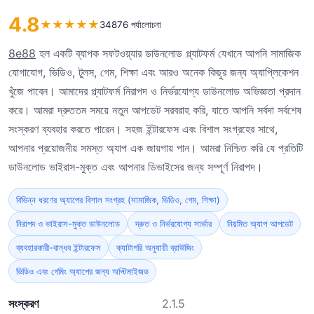
4.8
★
★
★
★
★
34876 পর্যালোচনা
8e88
হল একটি ব্যাপক সফটওয়্যার ডাউনলোড প্ল্যাটফর্ম যেখানে আপনি সামাজিক
যোগাযোগ, ভিডিও, টুলস, গেম, শিক্ষা এবং আরও অনেক কিছুর জন্য অ্যাপ্লিকেশন
খুঁজে পাবেন। আমাদের প্ল্যাটফর্ম নিরাপদ ও নির্ভরযোগ্য ডাউনলোড অভিজ্ঞতা প্রদান
করে। আমরা দ্রুততম সময়ে নতুন আপডেট সরবরাহ করি, যাতে আপনি সর্বদা সর্বশেষ
সংস্করণ ব্যবহার করতে পারেন। সহজ ইন্টারফেস এবং বিশাল সংগ্রহের সাথে,
আপনার প্রয়োজনীয় সমস্ত অ্যাপ এক জায়গায় পান। আমরা নিশ্চিত করি যে প্রতিটি
ডাউনলোড ভাইরাস-মুক্ত এবং আপনার ডিভাইসের জন্য সম্পূর্ণ নিরাপদ।
বিভিন্ন ধরণের অ্যাপের বিশাল সংগ্রহ (সামাজিক, ভিডিও, গেম, শিক্ষা)
নিরাপদ ও ভাইরাস-মুক্ত ডাউনলোড
দ্রুত ও নির্ভরযোগ্য সার্ভার
নিয়মিত অ্যাপ আপডেট
ব্যবহারকারী-বান্ধব ইন্টারফেস
ক্যাটাগরি অনুযায়ী ব্রাউজিং
ভিডিও এবং গেমিং অ্যাপের জন্য অপ্টিমাইজড
সংস্করণ
2.1.5