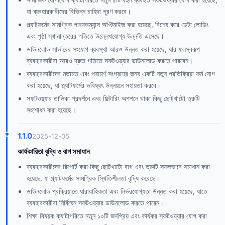
যা ব্যবহারকারীদের বিভিন্ন চাহিদা পূরণ করবে।
প্ল্যাটফর্মের সামগ্রিক পারফরম্যান্স অপ্টিমাইজ করা হয়েছে, বিশেষ করে ডেটা লোডিং
এবং পৃষ্ঠা স্থানান্তরের গতিতে উল্লেখযোগ্য উন্নতি এসেছে।
ডাউনলোড সার্ভারের সংযোগ ব্যবস্থা আরও উন্নত করা হয়েছে, যার ফলস্বরূপ
ব্যবহারকারীরা আরও দ্রুত গতিতে সফটওয়্যার ডাউনলোড করতে পারবেন।
ব্যবহারকারীদের মতামত এবং পরামর্শ সংগ্রহের জন্য একটি নতুন প্রতিক্রিয়া ফর্ম যোগ
করা হয়েছে, যা প্ল্যাটফর্মের ভবিষ্যৎ উন্নয়নে সহায়তা করবে।
সফটওয়্যার তালিকা প্রদর্শনে এবং ফিল্টারিং অপশনে থাকা কিছু ছোটখাটো ত্রুটি
সংশোধন করা হয়েছে।
1.1.0
2025-12-05
কার্যকারিতা বৃদ্ধি ও বাগ সমাধান
ব্যবহারকারীদের রিপোর্ট করা কিছু ছোটখাটো বাগ এবং ত্রুটি সফলভাবে সমাধান করা
হয়েছে, যা প্ল্যাটফর্মের সামগ্রিক স্থিতিশীলতা বৃদ্ধি করেছে।
ডাউনলোড প্রক্রিয়াতে ধারাবাহিকতা এবং নির্ভরযোগ্যতা উন্নত করা হয়েছে, যাতে
ব্যবহারকারীরা নির্বিঘ্নে সফটওয়্যার ডাউনলোড করতে পারেন।
শিক্ষা বিষয়ক ক্যাটাগরিতে নতুন ১০টি জনপ্রিয় এবং কার্যকর সফটওয়্যার যোগ করা