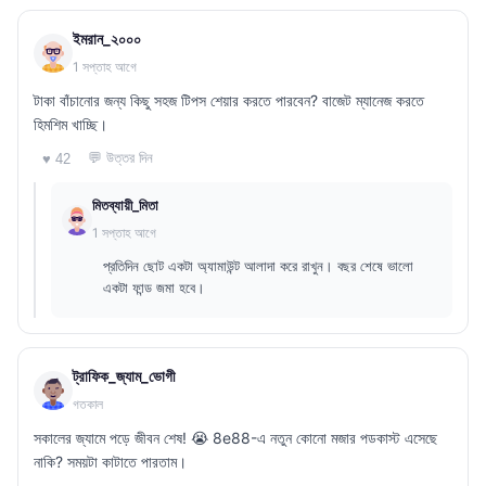
ইমরান_২০০০
1 সপ্তাহ আগে
টাকা বাঁচানোর জন্য কিছু সহজ টিপস শেয়ার করতে পারবেন? বাজেট ম্যানেজ করতে
হিমশিম খাচ্ছি।
💬 উত্তর দিন
♥ 42
মিতব্যায়ী_মিতা
1 সপ্তাহ আগে
প্রতিদিন ছোট একটা অ্যামাউন্ট আলাদা করে রাখুন। বছর শেষে ভালো
একটা ফান্ড জমা হবে।
ট্রাফিক_জ্যাম_ভোগী
গতকাল
সকালের জ্যামে পড়ে জীবন শেষ! 😭 8e88-এ নতুন কোনো মজার পডকাস্ট এসেছে
নাকি? সময়টা কাটাতে পারতাম।