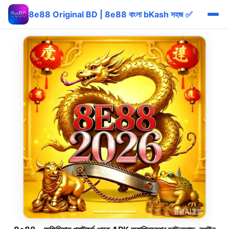
8e88 Original BD | 8e88 বাংলা bKash সহজ ✅