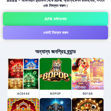
8e88 - অফিসিয়াল প্ল্যাটফর্ম থেকে APK অ্যাপ্লিকেশন ডাউনলোড, লগইন
এবং নিবন্ধন করুন।
APK ডাউনলোড
এখনই নিবন্ধন করুন
অন্যান্য জনপ্রিয় ব্র্যান্ড
ACE444
BDPOP
BD188