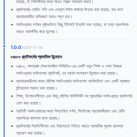
হয়েছে, যা শিক্ষার্থীদের জন্য আরও বিকল্প সরবরাহ করবে।
প্ল্যাটফর্মের লোডিং গতি এবং রেসপন্স টাইম সামান্য উন্নত করা হয়েছে, যার ফলে
ব্যবহারকারীর অভিজ্ঞতা আরও মসৃণ হবে।
সফটওয়্যার বর্ণনার পৃষ্ঠাগুলিতে কিছু ইউআই উন্নতি করা হয়েছে, যা তথ্য প্রদর্শনকে
আরও আকর্ষণীয় করে তুলেছে।
1.0.0
2025-11-14
৮e৮৮ প্ল্যাটফর্মের প্রাথমিক উন্মোচন
৮e৮৮, বঙ্গপ্রজ্ঞা টেকনোলজিস লিমিটেড-এর একটি নতুন শিক্ষা ও শেখা বিষয়ক
সফটওয়্যার ডাউনলোড প্ল্যাটফর্ম, এর প্রথম সংস্করণ উন্মোচন করা হয়েছে।
ব্যবহারকারীদের জন্য মৌলিক সফটওয়্যার ডাউনলোড কার্যকারিতা এবং একটি স্বজ্ঞাত
ইন্টারফেস প্রদান করা হয়েছে।
শিক্ষা, উৎপাদনশীলতা এবং কিছু মৌলিক ইউটিলিটি সহ প্রাথমিক সফটওয়্যার ক্যাটাগরি
যোগ করা হয়েছে।
প্রতিটি সফটওয়্যারের জন্য বিস্তারিত বর্ণনা, সিস্টেমের প্রয়োজনীয়তা এবং রেটিং
প্রদর্শনের ব্যবস্থা রাখা হয়েছে।
প্ল্যাটফর্মের স্থিতিশীলতা এবং নিরাপত্তা নিশ্চিত করতে প্রাথমিক সুরক্ষা ব্যবস্থা
প্রয়োগ করা হয়েছে।