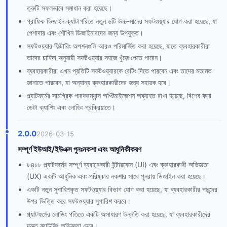
ত্রুটি সফলভাবে সমাধান করা হয়েছে।
গ্রাফিক ডিজাইন ক্যাটাগরিতে নতুন ৬টি উচ্চ-মানের সফটওয়্যার যোগ করা হয়েছে, যা
পেশাদার এবং শৌখিন ডিজাইনারদের জন্য উপযুক্ত।
সফটওয়্যার ফিল্টারিং অপশনগুলি আরও পরিমার্জিত করা হয়েছে, যাতে ব্যবহারকারীরা
তাদের চাহিদা অনুযায়ী সফটওয়্যার সহজে খুঁজে পেতে পারেন।
ব্যবহারকারীরা এখন প্রতিটি সফটওয়্যারকে রেটিং দিতে পারবেন এবং তাদের মতামত
জানাতে পারবেন, যা অন্যান্য ব্যবহারকারীদের জন্য সহায়ক হবে।
প্ল্যাটফর্মের সামগ্রিক পারফরম্যান্স অপ্টিমাইজেশন অব্যাহত রাখা হয়েছে, বিশেষ করে
ডেটা ক্যাশিং এবং লোডিং প্রক্রিয়াতে।
2.0.0
2026-03-15
সম্পূর্ণ ইউআই/ইউএক্স পুনঃনকশা এবং আধুনিকীকরণ
৮e৮৮ প্ল্যাটফর্মের সম্পূর্ণ ব্যবহারকারী ইন্টারফেস (UI) এবং ব্যবহারকারী অভিজ্ঞতা
(UX) একটি আধুনিক এবং পরিষ্কার নকশার সাথে পুনরায় ডিজাইন করা হয়েছে।
একটি নতুন সুপারিশকৃত সফটওয়্যার বিভাগ যোগ করা হয়েছে, যা ব্যবহারকারীর পছন্দের
উপর ভিত্তি করে সফটওয়্যার সুপারিশ করবে।
প্ল্যাটফর্মের লোডিং গতিতে একটি অসাধারণ উন্নতি করা হয়েছে, যা ব্যবহারকারীদের
দ্রুত ব্রাউজিং অভিজ্ঞতা দেবে।