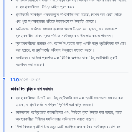
যা ব্যবহারকারীদের বিভিন্ন চাহিদা পূরণ করবে।
প্ল্যাটফর্মের সামগ্রিক পারফরম্যান্স অপ্টিমাইজ করা হয়েছে, বিশেষ করে ডেটা লোডিং
এবং পৃষ্ঠা স্থানান্তরের গতিতে উল্লেখযোগ্য উন্নতি এসেছে।
ডাউনলোড সার্ভারের সংযোগ ব্যবস্থা আরও উন্নত করা হয়েছে, যার ফলস্বরূপ
ব্যবহারকারীরা আরও দ্রুত গতিতে সফটওয়্যার ডাউনলোড করতে পারবেন।
ব্যবহারকারীদের মতামত এবং পরামর্শ সংগ্রহের জন্য একটি নতুন প্রতিক্রিয়া ফর্ম যোগ
করা হয়েছে, যা প্ল্যাটফর্মের ভবিষ্যৎ উন্নয়নে সহায়তা করবে।
সফটওয়্যার তালিকা প্রদর্শনে এবং ফিল্টারিং অপশনে থাকা কিছু ছোটখাটো ত্রুটি
সংশোধন করা হয়েছে।
1.1.0
2025-12-05
কার্যকারিতা বৃদ্ধি ও বাগ সমাধান
ব্যবহারকারীদের রিপোর্ট করা কিছু ছোটখাটো বাগ এবং ত্রুটি সফলভাবে সমাধান করা
হয়েছে, যা প্ল্যাটফর্মের সামগ্রিক স্থিতিশীলতা বৃদ্ধি করেছে।
ডাউনলোড প্রক্রিয়াতে ধারাবাহিকতা এবং নির্ভরযোগ্যতা উন্নত করা হয়েছে, যাতে
ব্যবহারকারীরা নির্বিঘ্নে সফটওয়্যার ডাউনলোড করতে পারেন।
শিক্ষা বিষয়ক ক্যাটাগরিতে নতুন ১০টি জনপ্রিয় এবং কার্যকর সফটওয়্যার যোগ করা