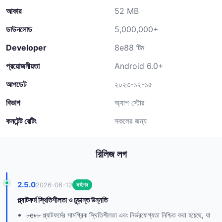
আকার
52 MB
ডাউনলোড
5,000,000+
Developer
8e88 টিম
প্রয়োজনীয়তা
Android 6.0+
আপডেট
২০২৩-১২-১৫
বিভাগ
অ্যাপ স্টোর
কনটেন্ট রেটিং
সকলের জন্য
রিলিজ লগ
2.5.0
2026-06-12
সর্বশেষ
প্ল্যাটফর্ম স্থিতিশীলতা ও চূড়ান্ত উন্নতি
৮e৮৮ প্ল্যাটফর্মের সামগ্রিক স্থিতিশীলতা এবং নির্ভরযোগ্যতা নিশ্চিত করা হয়েছে, যা