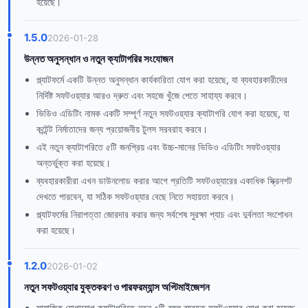
হয়েছে।
1.5.0
2026-01-28
উন্নত অনুসন্ধান ও নতুন ক্যাটাগরির সংযোজন
প্ল্যাটফর্মে একটি উন্নত অনুসন্ধান কার্যকারিতা যোগ করা হয়েছে, যা ব্যবহারকারীদের
নির্দিষ্ট সফটওয়্যার আরও দ্রুত এবং সহজে খুঁজে পেতে সাহায্য করবে।
ভিডিও এডিটিং নামক একটি সম্পূর্ণ নতুন সফটওয়্যার ক্যাটাগরি যোগ করা হয়েছে, যা
কন্টেন্ট নির্মাতাদের জন্য প্রয়োজনীয় টুলস সরবরাহ করবে।
এই নতুন ক্যাটাগরিতে ৫টি জনপ্রিয় এবং উচ্চ-মানের ভিডিও এডিটিং সফটওয়্যার
অন্তর্ভুক্ত করা হয়েছে।
ব্যবহারকারীরা এখন ডাউনলোড করার আগে প্রতিটি সফটওয়্যারের একাধিক স্ক্রিনশট
দেখতে পারবেন, যা সঠিক সফটওয়্যার বেছে নিতে সহায়তা করবে।
প্ল্যাটফর্মের নিরাপত্তা জোরদার করার জন্য সর্বশেষ সুরক্ষা প্যাচ এবং দুর্বলতা সংশোধন
করা হয়েছে।
1.2.0
2026-01-02
নতুন সফটওয়্যার যুক্তকরণ ও পারফরম্যান্স অপ্টিমাইজেশন
সামাজিক যোগাযোগ ক্যাটাগরিতে নতুন ৫টি বহুল ব্যবহৃত সফটওয়্যার যোগ করা হয়েছে,