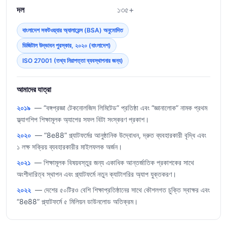
দল
১৩৫+
বাংলাদেশ সফটওয়্যার অ্যালায়েন্স (BSA) অনুমোদিত
ডিজিটাল উদ্ভাবন পুরস্কার, ২০২০ (বাংলাদেশ)
ISO 27001 (তথ্য নিরাপত্তা ব্যবস্থাপনার জন্য)
আমাদের যাত্রা
২০১৯
— “বঙ্গপ্রজ্ঞা টেকনোলজিস লিমিটেড” প্রতিষ্ঠা এবং “জ্ঞানালোক” নামক প্রথম
ফ্ল্যাগশিপ শিক্ষামূলক অ্যাপের সফল বিটা সংস্করণ প্রকাশ।
২০২০
— “8e88” প্ল্যাটফর্মের আনুষ্ঠানিক উদ্বোধন, দ্রুত ব্যবহারকারী বৃদ্ধি এবং
১ লক্ষ সক্রিয় ব্যবহারকারীর মাইলফলক অর্জন।
২০২১
— শিক্ষামূলক বিষয়বস্তুর জন্য একাধিক আন্তর্জাতিক প্রকাশকের সাথে
অংশীদারিত্ব স্থাপন এবং প্ল্যাটফর্মে নতুন ক্যাটাগরির অ্যাপ যুক্তকরণ।
২০২২
— দেশের ৫০টিরও বেশি শিক্ষাপ্রতিষ্ঠানের সাথে কৌশলগত চুক্তি স্বাক্ষর এবং
“8e88” প্ল্যাটফর্মে ৫ মিলিয়ন ডাউনলোড অতিক্রম।