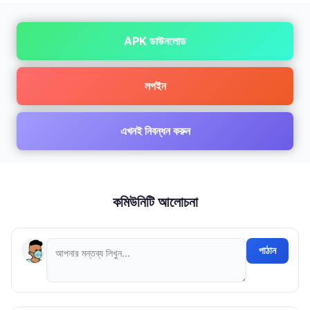
APK ডাউনলোড
লগইন
এখনই নিবন্ধন করুন
কমিউনিটি আলোচনা
পাঠান