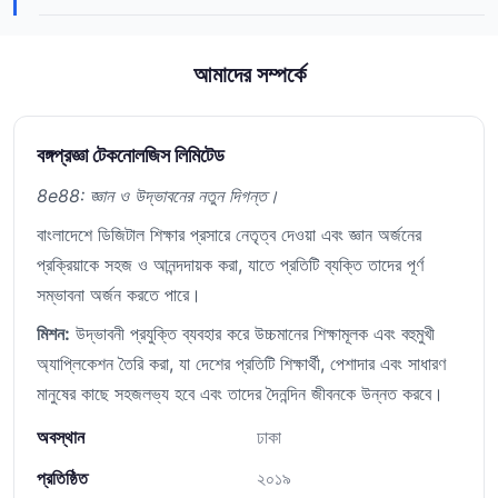
আমাদের সম্পর্কে
বঙ্গপ্রজ্ঞা টেকনোলজিস লিমিটেড
8e88: জ্ঞান ও উদ্ভাবনের নতুন দিগন্ত।
বাংলাদেশে ডিজিটাল শিক্ষার প্রসারে নেতৃত্ব দেওয়া এবং জ্ঞান অর্জনের
প্রক্রিয়াকে সহজ ও আনন্দদায়ক করা, যাতে প্রতিটি ব্যক্তি তাদের পূর্ণ
সম্ভাবনা অর্জন করতে পারে।
মিশন:
উদ্ভাবনী প্রযুক্তি ব্যবহার করে উচ্চমানের শিক্ষামূলক এবং বহুমুখী
অ্যাপ্লিকেশন তৈরি করা, যা দেশের প্রতিটি শিক্ষার্থী, পেশাদার এবং সাধারণ
মানুষের কাছে সহজলভ্য হবে এবং তাদের দৈনন্দিন জীবনকে উন্নত করবে।
অবস্থান
ঢাকা
প্রতিষ্ঠিত
২০১৯