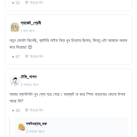
💬 উত্তর দিন
♥ 55
গ্যাজেট_প্রেমী
1 মাস আগে
নতুন ফোনটা কিনেছি, ব্যাটারি লাইফ নিয়ে খুব চিন্তায় ছিলাম, কিন্তু এটা আমাকে অবাক
করে দিয়েছে! 😍
💬 উত্তর দিন
♥ 87
টেকি_পাগল
2 সপ্তাহ আগে
আমার ল্যাপটপটা খুব স্লো হয়ে গেছে। ফরম্যাট না করে স্পিড বাড়ানোর কোনো উপায়
আছে কি?
💬 উত্তর দিন
♥ 40
সফটওয়্যার_গুরু
2 সপ্তাহ আগে