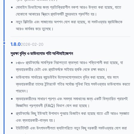
মোবাইল ডিভাইসের জন্য প্রতিক্রিয়াশীল নকশা আরও উন্নত করা হয়েছে, যাতে
যেকোনো আকারের স্ক্রিনে প্ল্যাটফর্মটি সুন্দরভাবে প্রদর্শিত হয়।
নতুন ফিল্টারিং এবং সাজানোর অপশন যোগ করা হয়েছে, যা সফটওয়্যার ব্রাউজিংকে
আরও কার্যকর করে তুলেছে।
1.8.0
2026-02-20
সুরক্ষা বৃদ্ধি ও ডাউনলোড গতি অপ্টিমাইজেশন
৮e৮৮ প্ল্যাটফর্মের সামগ্রিক নিরাপত্তা ব্যবস্থা আরও শক্তিশালী করা হয়েছে, যা
ব্যবহারকারীর ডেটা এবং প্ল্যাটফর্মকে সাইবার হুমকি থেকে রক্ষা করবে।
ডাউনলোড সার্ভারের ব্যান্ডউইথ উল্লেখযোগ্যভাবে বৃদ্ধি করা হয়েছে, যার ফলে
ব্যবহারকারীরা তাদের ইন্টারনেট গতির সর্বোচ্চ সুবিধা নিয়ে সফটওয়্যার ডাউনলোড করতে
পারবেন।
ব্যবহারকারীদের সাধারণ প্রশ্ন এবং সমস্যা সমাধানের জন্য একটি বিস্তারিত প্রায়শই
জিজ্ঞাসিত প্রশ্নাবলী (FAQ) বিভাগ যোগ করা হয়েছে।
প্ল্যাটফর্মের কিছু ইউআই উপাদান পুনরায় ডিজাইন করা হয়েছে যাতে এটি আরও স্বজ্ঞাত
এবং ব্যবহারকারী-বান্ধব হয়।
ইউটিলিটি এবং উৎপাদনশীলতা ক্যাটাগরিতে নতুন কিছু দরকারী সফটওয়্যার যোগ করা