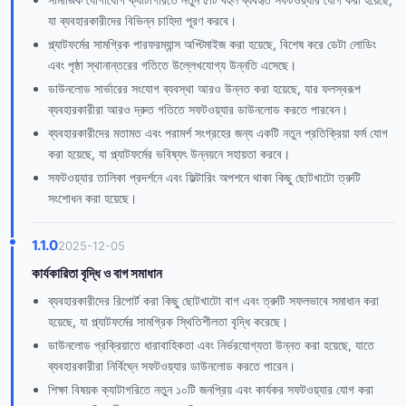
যা ব্যবহারকারীদের বিভিন্ন চাহিদা পূরণ করবে।
প্ল্যাটফর্মের সামগ্রিক পারফরম্যান্স অপ্টিমাইজ করা হয়েছে, বিশেষ করে ডেটা লোডিং
এবং পৃষ্ঠা স্থানান্তরের গতিতে উল্লেখযোগ্য উন্নতি এসেছে।
ডাউনলোড সার্ভারের সংযোগ ব্যবস্থা আরও উন্নত করা হয়েছে, যার ফলস্বরূপ
ব্যবহারকারীরা আরও দ্রুত গতিতে সফটওয়্যার ডাউনলোড করতে পারবেন।
ব্যবহারকারীদের মতামত এবং পরামর্শ সংগ্রহের জন্য একটি নতুন প্রতিক্রিয়া ফর্ম যোগ
করা হয়েছে, যা প্ল্যাটফর্মের ভবিষ্যৎ উন্নয়নে সহায়তা করবে।
সফটওয়্যার তালিকা প্রদর্শনে এবং ফিল্টারিং অপশনে থাকা কিছু ছোটখাটো ত্রুটি
সংশোধন করা হয়েছে।
1.1.0
2025-12-05
কার্যকারিতা বৃদ্ধি ও বাগ সমাধান
ব্যবহারকারীদের রিপোর্ট করা কিছু ছোটখাটো বাগ এবং ত্রুটি সফলভাবে সমাধান করা
হয়েছে, যা প্ল্যাটফর্মের সামগ্রিক স্থিতিশীলতা বৃদ্ধি করেছে।
ডাউনলোড প্রক্রিয়াতে ধারাবাহিকতা এবং নির্ভরযোগ্যতা উন্নত করা হয়েছে, যাতে
ব্যবহারকারীরা নির্বিঘ্নে সফটওয়্যার ডাউনলোড করতে পারেন।
শিক্ষা বিষয়ক ক্যাটাগরিতে নতুন ১০টি জনপ্রিয় এবং কার্যকর সফটওয়্যার যোগ করা