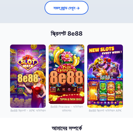
সকল ব্র্যান্ড দেখুন →
স্ক্রিনশট 8e88
8e88 Preview - অফিসিয়াল
ডাউনলোড
8e88 স্ক্রিনশট - APK অফিসিয়াল
8e88 স্ক্রিনশট অফিসিয়াল APK
আমাদের সম্পর্কে