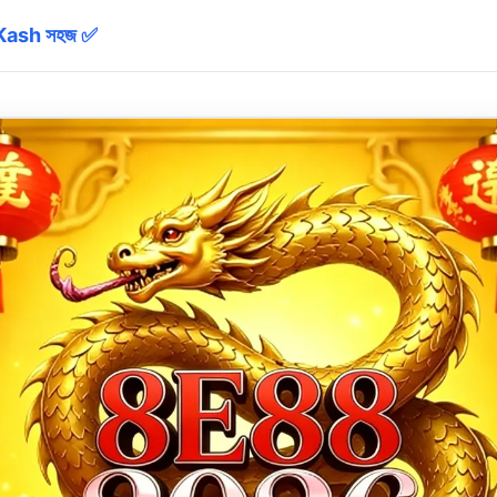
bKash সহজ ✅