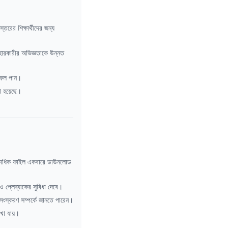
তরের শিক্ষার্থীদের জন্য
যবহারকারীর অভিজ্ঞতাকে উন্নত
লাফল পান।
া হয়েছে।
 একাধিক ফাইল একবারে ডাউনলোড
ও প্লেব্যাকের সুবিধা দেবে।
 সংস্করণ সম্পর্কে জানতে পারেন।
খা যায়।