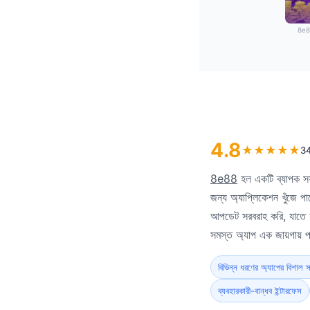
8e88
4.8
★
★
★
★
★
34
8e88
হল একটি ব্যাপক সফ
জন্য অ্যাপ্লিকেশন খুঁজে প
আপডেট সরবরাহ করি, যাতে আ
সমস্ত অ্যাপ এক জায়গায় 
বিভিন্ন ধরণের অ্যাপের বিশাল স
ব্যবহারকারী-বান্ধব ইন্টারফেস