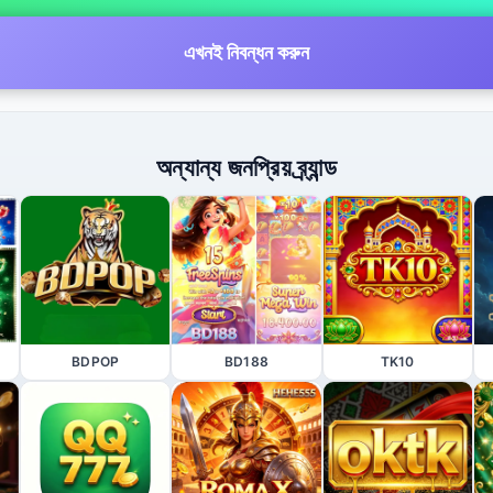
এখনই নিবন্ধন করুন
অন্যান্য জনপ্রিয় ব্র্যান্ড
BDPOP
BD188
TK10